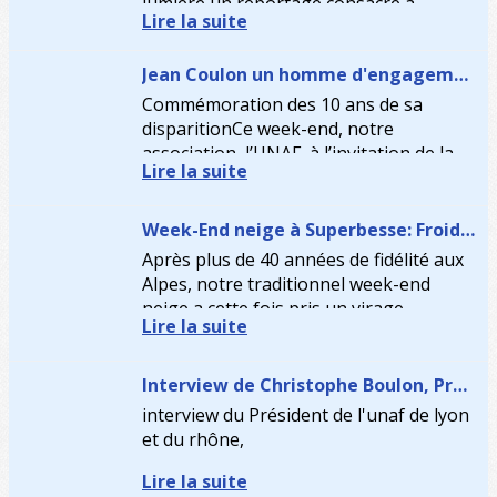
lumière un reportage consacré à
Lire la suite
l’arbitrage féminin, réalisé à l’occasion
du stage organisé par le...
Jean Coulon un homme d'engagement et de transmission.
Commémoration des 10 ans de sa
disparitionCe week-end, notre
association, l’UNAF, à l’invitation de la
Lire la suite
section départementale Haute-Savoie –
Pays de Gex, a rendu hommage à l’un...
Week-End neige à Superbesse: Froid dehors, chaud dedans !
Après plus de 40 années de fidélité aux
Alpes, notre traditionnel week-end
neige a cette fois pris un virage
Lire la suite
audacieux, direction l’Auvergne et la
station de Superbesse, nichée...
Interview de Christophe Boulon, Président Unaf de Lyon et du Rhône
interview du Président de l'unaf de lyon
et du rhône,
Lire la suite