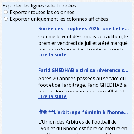
Exporter les lignes sélectionnées
Exporter toutes les colonnes
Exporter uniquement les colonnes affichées
Soirée des Trophées 2026 : une belle célébration de l'arbitrage rhodanien
Comme le veut désormais la tradition, le
premier vendredi de juillet a été marqué
par notre Soirée des Trophées, rendez-
Lire la suite
vous incontournable de la fin de saison
pour l'ensemble...
Farid GHEDHAB a tiré sa révérence sur les terrains
Après 20 années passées au service du
foot et de l'arbitrage, Farid GHEDHAB a
pu conclure son parcours, un sifflet à la
Lire la suite
main, entouré des siens et de ses amis.
🎥⚽ **L’arbitrage féminin à l’honneur !**
L’Union des Arbitres de Football de
Lyon et du Rhône est fière de mettre en