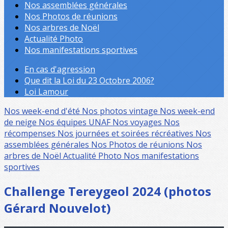
Nos assemblées générales
Nos Photos de réunions
Nos arbres de Noël
Actualité Photo
Nos manifestations sportives
En cas d'agression
Que dit la Loi du 23 Octobre 2006?
Loi Lamour
Nos week-end d'été
Nos photos vintage
Nos week-end
de neige
Nos équipes UNAF
Nos voyages
Nos
récompenses
Nos journées et soirées récréatives
Nos
assemblées générales
Nos Photos de réunions
Nos
arbres de Noël
Actualité Photo
Nos manifestations
sportives
Challenge Tereygeol 2024 (photos
Gérard Nouvelot)