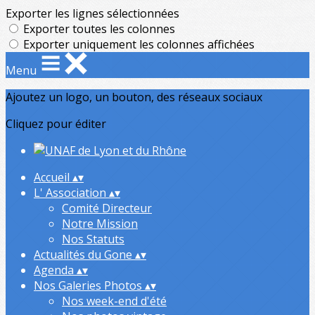
Exporter les lignes sélectionnées
Exporter toutes les colonnes
Exporter uniquement les colonnes affichées
Menu
Ajoutez un logo, un bouton, des réseaux sociaux
Cliquez pour éditer
Accueil
▴
▾
L' Association
▴
▾
Comité Directeur
Notre Mission
Nos Statuts
Actualités du Gone
▴
▾
Agenda
▴
▾
Nos Galeries Photos
▴
▾
Nos week-end d'été