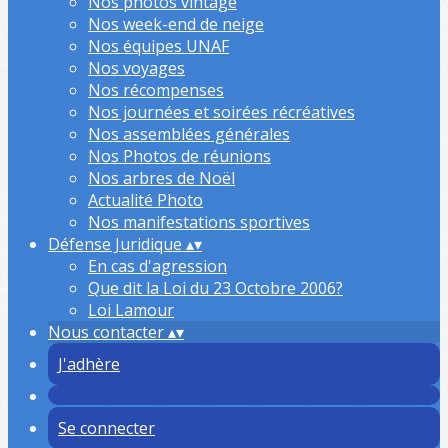
Nos photos vintage
Nos week-end de neige
Nos équipes UNAF
Nos voyages
Nos récompenses
Nos journées et soirées récréatives
Nos assemblées générales
Nos Photos de réunions
Nos arbres de Noël
Actualité Photo
Nos manifestations sportives
Défense Juridique
▴
▾
En cas d'agression
Que dit la Loi du 23 Octobre 2006?
Loi Lamour
Nous contacter
▴
▾
J'adhère
Se connecter