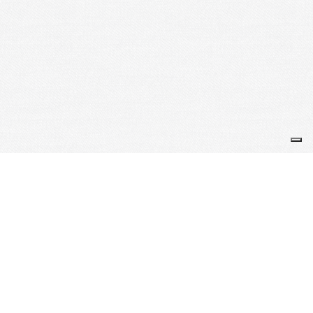
Liens partenaires
Notre lien Paiement Divers
FutbolEmotion
Signal Bip
UNAF avantages
Espace Sport Cotière
Le Foot
Le Sifflet du Gone en Photos