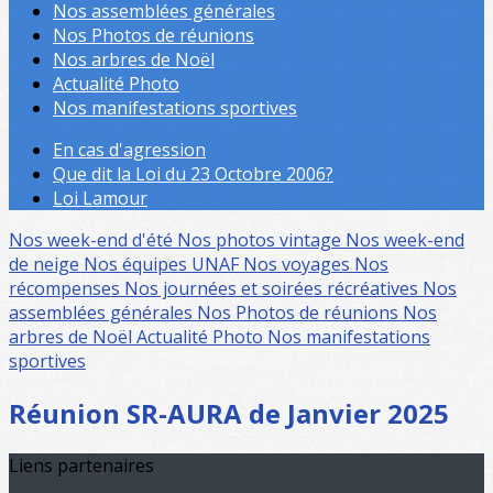
Nos assemblées générales
Nos Photos de réunions
Nos arbres de Noël
Actualité Photo
Nos manifestations sportives
En cas d'agression
Que dit la Loi du 23 Octobre 2006?
Loi Lamour
Nos week-end d'été
Nos photos vintage
Nos week-end
de neige
Nos équipes UNAF
Nos voyages
Nos
récompenses
Nos journées et soirées récréatives
Nos
assemblées générales
Nos Photos de réunions
Nos
arbres de Noël
Actualité Photo
Nos manifestations
sportives
Réunion SR-AURA de Janvier 2025
Liens partenaires