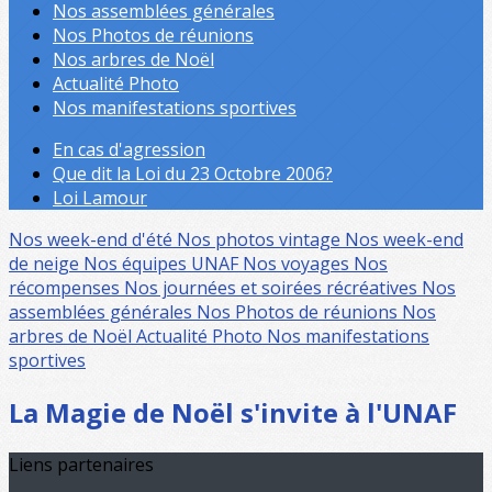
Nos assemblées générales
Nos Photos de réunions
Nos arbres de Noël
Actualité Photo
Nos manifestations sportives
En cas d'agression
Que dit la Loi du 23 Octobre 2006?
Loi Lamour
Nos week-end d'été
Nos photos vintage
Nos week-end
de neige
Nos équipes UNAF
Nos voyages
Nos
récompenses
Nos journées et soirées récréatives
Nos
assemblées générales
Nos Photos de réunions
Nos
arbres de Noël
Actualité Photo
Nos manifestations
sportives
La Magie de Noël s'invite à l'UNAF
Liens partenaires