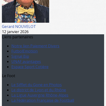
Gerard NOUVELOT
12 janvier 2026
Liens partenaires
Notre lien Paiement Divers
FutbolEmotion
Signal Bip
UNAF avantages
Espace Sport Cotière
Le Foot
Le Sifflet du Gone en Photos
Le district de Lyon et du Rhône
La Ligue Auvergne Rhône-Alpes
La Fédération Française de Football