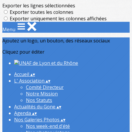
Exporter les lignes sélectionnées
Exporter toutes les colonnes
Exporter uniquement les colonnes affichées
Menu
Ajoutez un logo, un bouton, des réseaux sociaux
Cliquez pour éditer
Accueil
▴
▾
L' Association
▴
▾
Comité Directeur
Notre Mission
Nos Statuts
Actualités du Gone
▴
▾
Agenda
▴
▾
Nos Galeries Photos
▴
▾
Nos week-end d'été