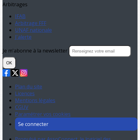
Arbitrages
IFAB
Arbitrage FFF
UNAF nationale
J'alerte
Je m'abonne à la newsletter
OK
Plan du site
Licences
Mentions légales
CGUV
Paramétrer vos cookies
Se connecter
Propulsé par AssoConnect, le logiciel des