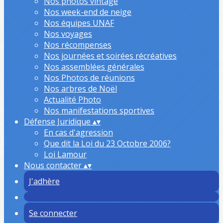
Nos photos vintage
Nos week-end de neige
Nos équipes UNAF
Nos voyages
Nos récompenses
Nos journées et soirées récréatives
Nos assemblées générales
Nos Photos de réunions
Nos arbres de Noël
Actualité Photo
Nos manifestations sportives
Défense Juridique
▴
▾
En cas d'agression
Que dit la Loi du 23 Octobre 2006?
Loi Lamour
Nous contacter
▴
▾
J'adhère
Se connecter