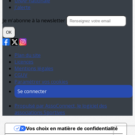
UNAF nationale
J'alerte
Je m'abonne à la newsletter
OK
Plan du site
Licences
Mentions légales
CGUV
Paramétrer vos cookies
Se connecter
Propulsé par AssoConnect, le logiciel des
associations Sportives
Vos choix en matière de confidentialité