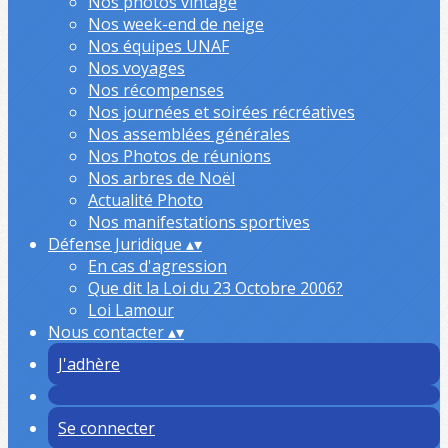
Nos photos vintage
Nos week-end de neige
Nos équipes UNAF
Nos voyages
Nos récompenses
Nos journées et soirées récréatives
Nos assemblées générales
Nos Photos de réunions
Nos arbres de Noël
Actualité Photo
Nos manifestations sportives
Défense Juridique
▴
▾
En cas d'agression
Que dit la Loi du 23 Octobre 2006?
Loi Lamour
Nous contacter
▴
▾
J'adhère
Se connecter