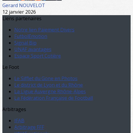
Gerard NOUVELOT
12 janvier 2026
Liens partenaires
Notre lien Paiement Divers
FutbolEmotion
Signal Bip
UNAF avantages
Espace Sport Cotière
Le Foot
Le Sifflet du Gone en Photos
Le district de Lyon et du Rhône
La Ligue Auvergne Rhône-Alpes
La Fédération Française de Football
Arbitrages
IFAB
Arbitrage FFF