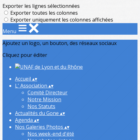
Exporter les lignes sélectionnées
Exporter toutes les colonnes
Exporter uniquement les colonnes affichées
Menu
Ajoutez un logo, un bouton, des réseaux sociaux
Cliquez pour éditer
Accueil
▴
▾
L' Association
▴
▾
Comité Directeur
Notre Mission
Nos Statuts
Actualités du Gone
▴
▾
Agenda
▴
▾
Nos Galeries Photos
▴
▾
Nos week-end d'été